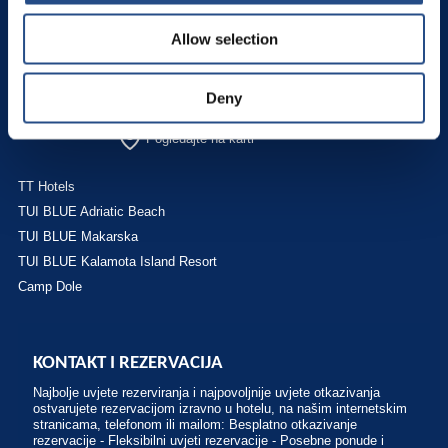
Allow selection
Makarska rivijera
Živogošće 21329
Porat 136
Deny
Hrvatska
Pogledajte na karti
TT Hotels
TUI BLUE Adriatic Beach
TUI BLUE Makarska
TUI BLUE Kalamota Island Resort
Camp Dole
KONTAKT I REZERVACIJA
Najbolje uvjete rezerviranja i najpovoljnije uvjete otkazivanja
ostvarujete rezervacijom izravno u hotelu, na našim internetskim
stranicama, telefonom ili mailom: Besplatno otkazivanje
rezervacije - Fleksibilni uvjeti rezervacije - Posebne ponude i