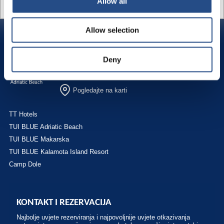
237
Allow all
Allow selection
Makarska rivijera
Živogošće 21329
Deny
Porat 136
Hrvatska
Pogledajte na karti
TT Hotels
TUI BLUE Adriatic Beach
TUI BLUE Makarska
TUI BLUE Kalamota Island Resort
Camp Dole
KONTAKT I REZERVACIJA
Najbolje uvjete rezerviranja i najpovoljnije uvjete otkazivanja