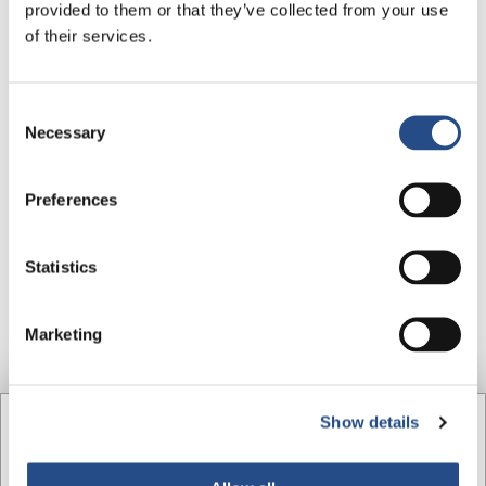
provided to them or that they’ve collected from your use
Balkon
AC
of their services.
Besplatni WiFi
TV ravnog ekrana
Consent
Telefon
Kućni ogrtač
Necessary
Selection
Papuče
Tuš
Preferences
Sef
Sušilo za kosu
Posluga u sobu
Kuhalo za vodu
Statistics
Mini bar
Usluga buđenja
Marketing
Kupaonska kozmetika
Show details
Junior Suite s djelomičnim pogledom na more
Od
€
UPIT