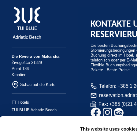
KONTAKTE 
RESERVIER
Die besten Buchungsbedin
Stornierungsbedingungen e
Buchung direkt im Hotel, 
Die Riviera von Makarska
telefonisch oder per E-Mai
Živogošće 21329
Flexible Buchungsbeding
Porat 136
Pakete - Beste Preise.
Kroatien
Schau auf die Karte
Telefon: +385 1 
reservation.adri
TT Hotels
Fax: +385 (0)21 
TUI BLUE Adriatic Beach
TUI BLUE Makarska
TUI BLUE Kalamota Island
This website uses cookie
Resort