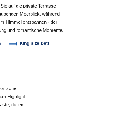
Sie auf die private Terrasse
aubenden Meerblick, während
eiem Himmel entspannen - der
lung und romantische Momente.
n
King size Bett
monische
um Highlight
ste, die ein