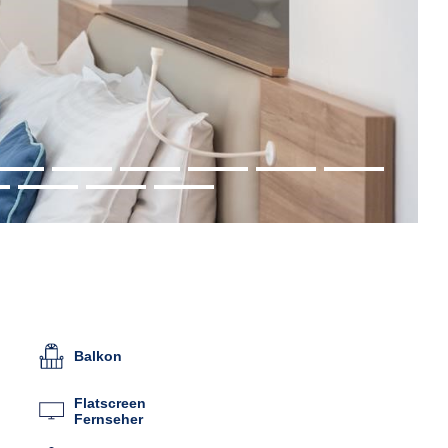
Balkon
Flatscreen
Fernseher