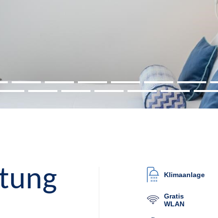
ttung
Klimaanlage
Gratis
WLAN