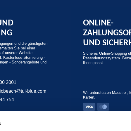
UND
ONLINE-
UNG
ZAHLUNGSO
UND SICHER
gungen und die günstigsten
rhalten Sie bei einer
auf unserer Website,
Sicheres Online-Shopping ü
l: Kostenlose Stornierung -
Reservierungssystem. Bezah
ungen - Sonderangebote und
Ihnen passt.
200 2001
aticbeach@tui-blue.com
Wir unterstützen Maestro-, 
Karten.
444 754
s