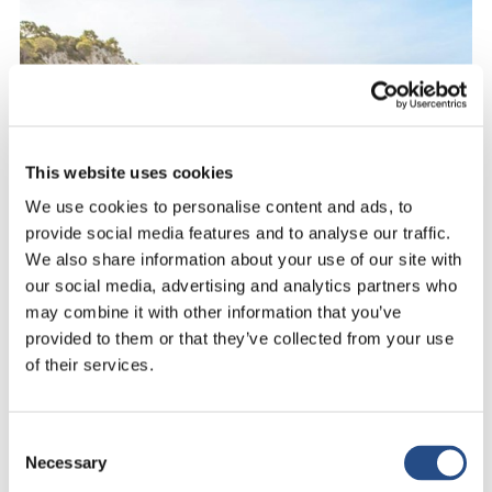
This website uses cookies
We use cookies to personalise content and ads, to
provide social media features and to analyse our traffic.
We also share information about your use of our site with
our social media, advertising and analytics partners who
may combine it with other information that you’ve
provided to them or that they’ve collected from your use
of their services.
Wellness & Spa
Consent
Necessary
Kommen Sie und lassen Sie sich von unseren
Selection
integrierten Schönheitsprogrammen, Gesichts-